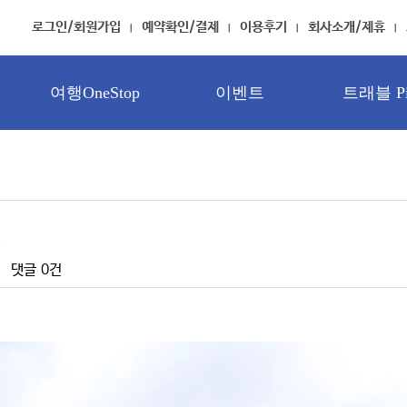
로그인/회원가입
예약확인/결제
이용후기
회사소개/제휴
여행OneStop
이벤트
트래블 Pi
댓글
0건