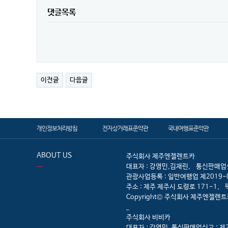
댓글목록
이전글
다음글
개인정보처리방침
전자상거래표준약관
국내여행표준약관
ABOUT US
주식회사 제주엔젤렌트카
대표자 : 강영민,김재린,
통신판매업신
관광사업등록 : 일반여행업 제2019-
주소 : 제주 제주시 도령로 171-1,
Copyright© 주식회사 제주엔젤렌트카 All
_
주식회사 비비카
대표자 : 강영민, 통신판매업신고 : 제