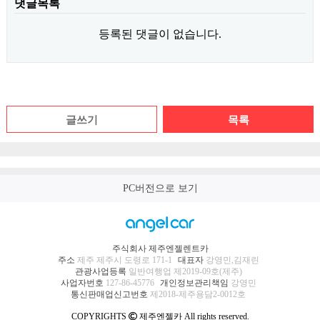
댓글목록
등록된 댓글이 없습니다.
글쓰기
목록
PC버전으로 보기
주식회사 제주엔젤렌트카
주소
제주 제주시 도령로 171-1
대표자
강영민,김재린
관광사업등록
일반여행업 제2019-09호(제주)
사업자번호
127-86-45776
개인정보관리책임
강영민
통신판매업신고번호
제2018-제주용담2-0012호
COPYRIGHTS
제주엔젤카 All rights reserved.