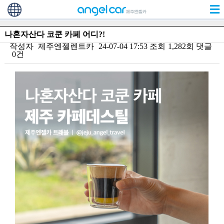
나혼자산다 코쿤 카페 어디?!
작성자
제주엔젤렌트카
24-07-04 17:53
조회
1,282회
댓글
0건
본문