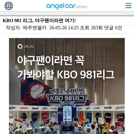
KBO 981 리그, 야구팬이라면 여기!
작성자
제주엔젤카
26-05-26 14:25
조회
263회
댓글
0건
본문