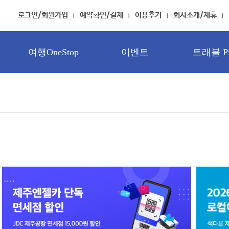
로그인/회원가입
예약확인/결제
이용후기
회사소개/제휴
여행OneStop
이벤트
트래블 Pi