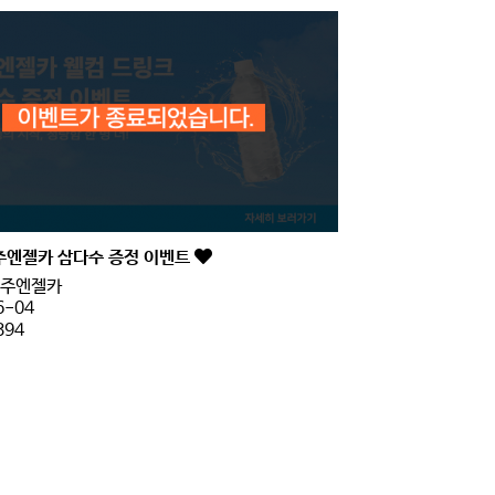
주엔젤카 삼다수 증정 이벤트
주엔젤카
6-04
394