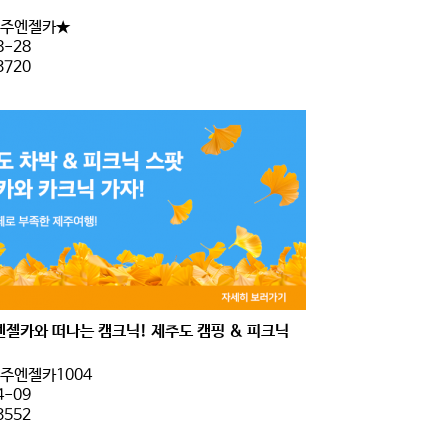
주엔젤카★
8-28
3720
엔젤카와 떠나는 캠크닉! 제주도 캠핑 & 피크닉
주엔젤카1004
4-09
3552