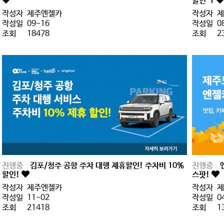
할인
1
작성자
제주엔젤카
작성자
제
작성일
09-16
작성일
0
조회
18478
조회
2
진행중
김포/청주 공항 주차 대행 제휴할인! 주차비 10%
진행중
할인!
스팟!
작성자
제주엔젤카
작성자
제
작성일
11-02
작성일
0
조회
21418
조회
1