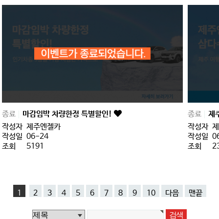
종료
마감임박 차량한정 특별할인!
종료
제
작성자
제주엔젤카
작성자
제
작성일
06-24
작성일
0
조회
5191
조회
2
1
2
3
4
5
6
7
8
9
10
다음
맨끝