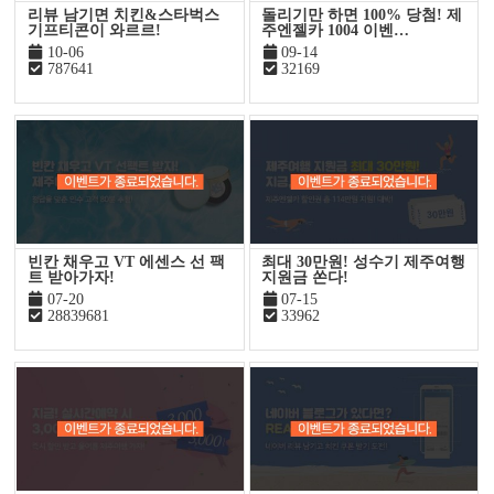
리뷰 남기면 치킨&스타벅스
돌리기만 하면 100% 당첨! 제
기프티콘이 와르르!
주엔젤카 1004 이벤…
10-06
09-14
787641
32169
빈칸 채우고 VT 에센스 선 팩
최대 30만원! 성수기 제주여행
트 받아가자!
지원금 쏜다!
07-20
07-15
28839681
33962