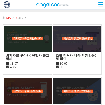
총
145
건.
8
페이지
최강자를 찾아라! 엔젤카 골프
12월 렌터카 예약 전원 3,000
빅리그
원 할인!
11-07
10-07
4882
3018