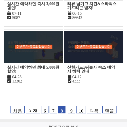
실시간 예약하면 즉시 3,000원
리뷰 남기고 치킨&스타벅스
할인!
기프티콘 받자!
07-11
06-16
5087
86643
실시간 예약하면 최대 5,000원
신한카드x뛰놀자 숙소 예약
할인!
시 혜택 안내
04-28
04-12
13302
4333
처음
이전
6
7
8
9
10
다음
맨끝