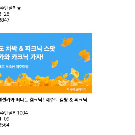
주엔젤카★
8-28
3847
엔젤카와 떠나는 캠크닉! 제주도 캠핑 & 피크닉
주엔젤카1004
4-09
3564