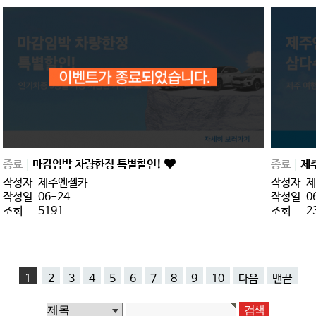
종료
마감임박 차량한정 특별할인!
종료
제
작성자
제주엔젤카
작성자
제
작성일
06-24
작성일
0
조회
5191
조회
2
1
2
3
4
5
6
7
8
9
10
다음
맨끝