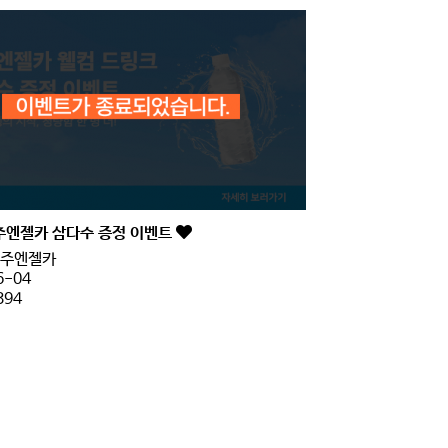
주엔젤카 삼다수 증정 이벤트
주엔젤카
6-04
394