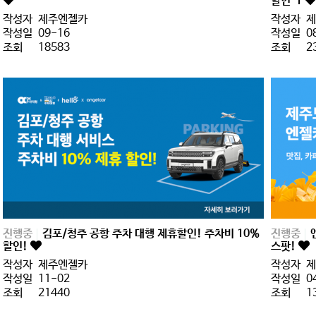
할인
1
작성자
제주엔젤카
작성자
제
작성일
09-16
작성일
0
조회
18583
조회
2
진행중
김포/청주 공항 주차 대행 제휴할인! 주차비 10%
진행중
할인!
스팟!
작성자
제주엔젤카
작성자
제
작성일
11-02
작성일
0
조회
21440
조회
1