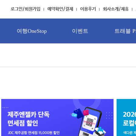
로그인/회원가입
예약확인/결제
이용후기
회사소개/제휴
여행OneStop
이벤트
트래블 Pi