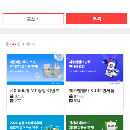
글쓰기
목록
총
145
건.
1
페이지
네이버리뷰 VT 증정 이벤트
제주엔젤카 X JDC면세점
07-30
07-06
277
934