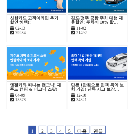
신한카드 고객이라면 추가
김포/청주 공항 주차 대행 제
할인 혜택!!
휴할인! 주차비 10% 할…
02-13
11-02
79284
21492
엔젤카와 떠나는 캠크닉! 제
단돈 1만원으로 면책 특약 보
주도 캠핑 & 피크닉 스팟!
험 가입! 단독 사고 보장…
04-09
12-18
13578
34321
1
2
3
4
5
다음
맨끝