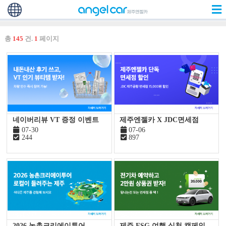
총
145
건.
1
페이지
네이버리뷰 VT 증정 이벤트
제주엔젤카 X JDC면세점
07-30
07-06
244
897
2026 농촌크리에이투어
제주 ESG 여행 실천 캠페인