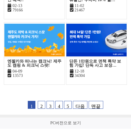
02-13
11-02
79166
21467
엔젤카와 떠나는 캠크닉! 제주
단돈 1만원으로 면책 특약 보
도 캠핑 & 피크닉 스팟!
험 가입! 단독 사고 보장…
04-09
12-18
13573
34304
1
2
3
4
5
다음
맨끝
PC버전으로 보기