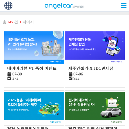
총
145
건.
1
페이지
네이버리뷰 VT 증정 이벤트
제주엔젤카 X JDC면세점
07-30
07-06
272
922
2026 농촌크리에이투어
제주 ESG 여행 실천 캠페인