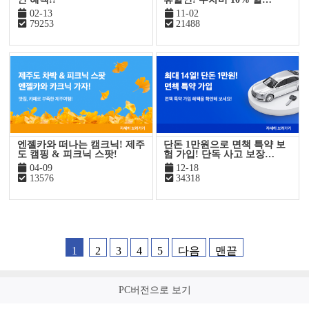
02-13
11-02
79253
21488
엔젤카와 떠나는 캠크닉! 제주
단돈 1만원으로 면책 특약 보
도 캠핑 & 피크닉 스팟!
험 가입! 단독 사고 보장…
04-09
12-18
13576
34318
1
2
3
4
5
다음
맨끝
PC버전으로 보기