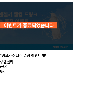
주엔젤카 삼다수 증정 이벤트
주엔젤카
6-04
394