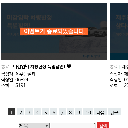
종료
마감임박 차량한정 특별할인!
종료
제
작성자
제주엔젤카
작성자
제
작성일
06-24
작성일
0
조회
5191
조회
2
1
2
3
4
5
6
7
8
9
10
다음
맨끝