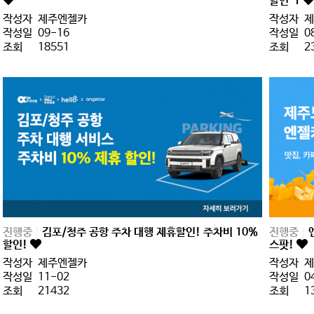
할인
1
작성자
제주엔젤카
작성자
제
작성일
09-16
작성일
0
조회
18551
조회
2
진행중
김포/청주 공항 주차 대행 제휴할인! 주차비 10%
진행중
할인!
스팟!
작성자
제주엔젤카
작성자
제
작성일
11-02
작성일
0
조회
21432
조회
1