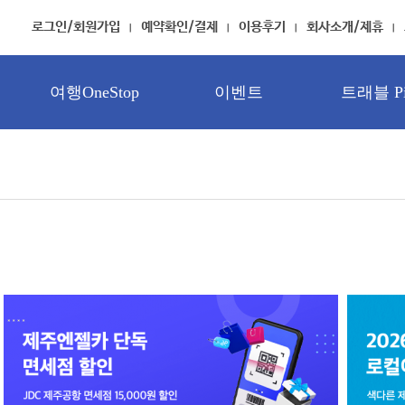
로그인/회원가입
예약확인/결제
이용후기
회사소개/제휴
여행OneStop
이벤트
트래블 Pi