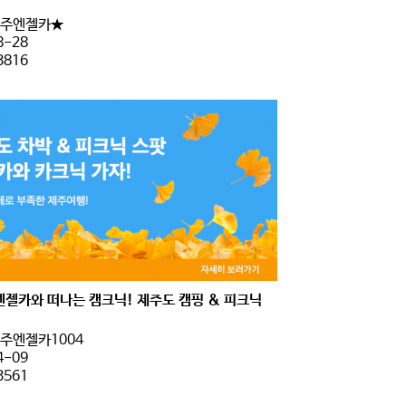
주엔젤카★
8-28
3816
엔젤카와 떠나는 캠크닉! 제주도 캠핑 & 피크닉
주엔젤카1004
4-09
3561