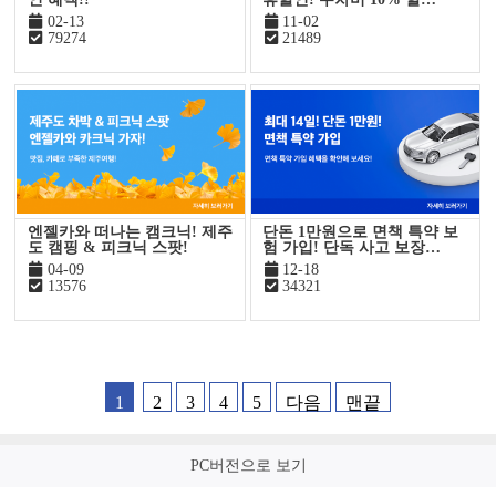
02-13
11-02
79274
21489
엔젤카와 떠나는 캠크닉! 제주
단돈 1만원으로 면책 특약 보
도 캠핑 & 피크닉 스팟!
험 가입! 단독 사고 보장…
04-09
12-18
13576
34321
1
2
3
4
5
다음
맨끝
PC버전으로 보기