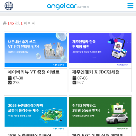
총
145
건.
1
페이지
네이버리뷰 VT 증정 이벤트
제주엔젤카 X JDC면세점
07-30
07-06
275
927
2026 농촌크리에이투어
제주 ESG 여행 실천 캠페인