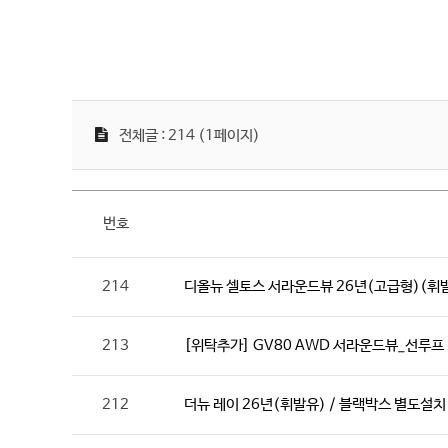
전체글 : 214 (1페이지)
번호
214
디올뉴 셀토스 서라운드뷰 26년(고급형)(휘발
213
[위탁추가] GV80 AWD 서라운드뷰_선루프 
212
더뉴 레이 26년(휘발유) / 블랙박스 별도설치