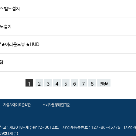
박스 별도설치
별도설치
별도/★어라운드뷰 ★HUD
포함
1
2
3
4
5
6
7
8
맨끝
자동차대여표준약관
소비자분쟁해결기준
고 : 제2018-제주용담2-0012호,
사업자등록번호 : 127-86-45776
[사업자
09호(제주)