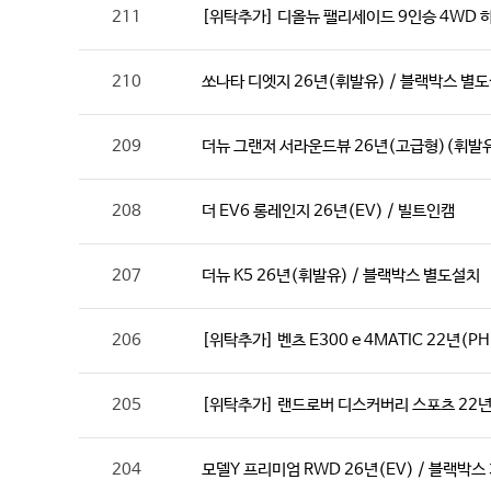
211
[위탁추가] 디올뉴 팰리세이드 9인승 4WD 
210
쏘나타 디엣지 26년(휘발유) / 블랙박스 별
209
더뉴 그랜저 서라운드뷰 26년(고급형)(휘발유
208
더 EV6 롱레인지 26년(EV) / 빌트인캠
207
더뉴 K5 26년(휘발유) / 블랙박스 별도설치
206
[위탁추가] 벤츠 E300 e 4MATIC 22년(PH
205
[위탁추가] 랜드로버 디스커버리 스포츠 22년
204
모델Y 프리미엄 RWD 26년(EV) / 블랙박스