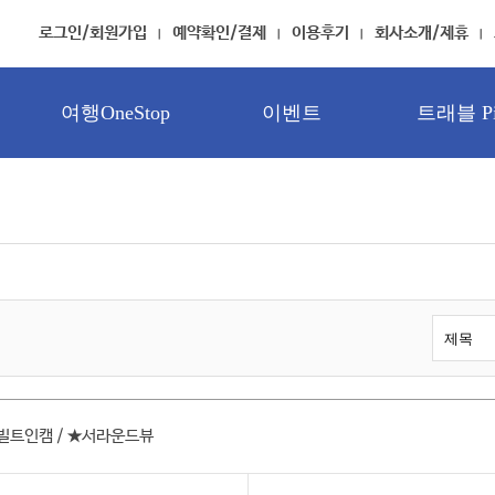
로그인/회원가입
예약확인/결제
이용후기
회사소개/제휴
여행OneStop
이벤트
트래블 Pi
 빌트인캠 / ★서라운드뷰