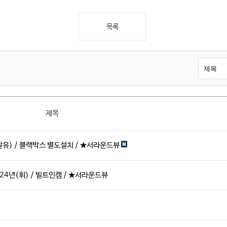
목록
제목
유) / 블랙박스 별도설치 / ★서라운드뷰
24년(휘) / 빌트인캠 / ★서라운드뷰