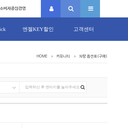
소비자중심경영
ck
엔젤KEY할인
고객센터
HOME
커뮤니티
차량 옵션표(구매)