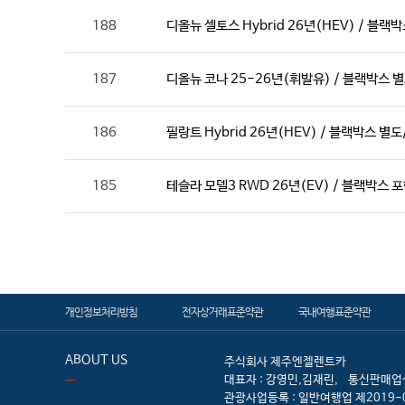
188
디올뉴 셀토스 Hybrid 26년(HEV) / 블랙
187
디올뉴 코나 25-26년(휘발유) / 블랙박스 
186
필랑트 Hybrid 26년(HEV) / 블랙박스 
185
테슬라 모델3 RWD 26년(EV) / 블랙박스 
개인정보처리방침
전자상거래표준약관
국내여행표준약관
ABOUT US
주식회사 제주엔젤렌트카
대표자 : 강영민,김재린,
통신판매업신
관광사업등록 : 일반여행업 제2019-