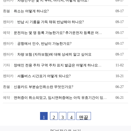
렌터카
차량인수는 몇 시 부터, 어디서, 어떻게 받나요?
09-17
환불
취소는 어떻게 하나요?
09-17
렌터카
반납 시 기름을 가득 채워 반납해야 하나요?
09-17
예약
운전자는 몇 명 등록 가능한가요? 추가운전자 등록은 어…
09-17
렌터카
공항에서 인수, 반납이 가능한가요?
09-17
렌터카
차량 보험 (자차보험)에 대해 상세히 알고 싶어요
09-17
기타
장애인 전용 주차 구역 주차 표지 발급은 어떻게 하나요…
11-02
렌터카
셔틀버스 시간표가 어떻게 되나요?
10-21
환불
신용카드 부분승인취소란 무엇인가요?
06-27
예약
면허증이 취소되었고, 임시면허증에는 아직 유효기간이 있…
06-21
1
2
3
4
맨끝