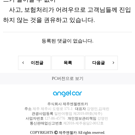
사고, 보험처리가 어려우므로 고객님들께 진입
하지 않는 것을 권유하고 있습니다.
등록된 댓글이 없습니다.
이전글
목록
다음글
PC버전으로 보기
주식회사 제주엔젤렌트카
주소
제주 제주시 도령로 171-1
대표자
강영민,김재린
관광사업등록
일반여행업 제2019-09호(제주)
사업자번호
127-86-45776
개인정보관리책임
강영민
통신판매업신고번호
제2018-제주용담2-0012호
COPYRIGHTS
제주엔젤카 All rights reserved.