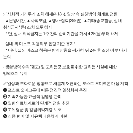
✅ 사회적 거리두기 조치 해제(4.18~), 일상 속 실천방역 체계로 전환
- ▲운영시간, ▲사적모임, ▲행사·집회(299인), ▲기타(종교활동, 실내
취식금지* 등) 조치 모두 해제
* 단, 실내 취식금지는 1주 간의 준비기간을 거처 4.25(월)부터 해제
- 실내·외 마스크 착용의무 현행 기준 유지*
* 다만, 실외 마스크 착용은 방역상황을 평가한 뒤 2주 후 조정 여부 다시
논의
- 생활방역 수칙(권고) 및 고위험군 보호를 위한 고위험 시설에 대한
방역조치 유지
✅ 일상과 조화로운 방향으로 새롭게 재편하는 포스트 오미크론 대응 계획
➊ 포스트 오미크론에 따른 점진적 일상회복 추진
➋ 지속가능한 효율적 감염병 관리
➌ 일반의료체계로의 단계적 전환 추진
➍ 고위험군 및 감염취약계층 보호
➎ 신종 변이 및 재유행 대응체계 마련