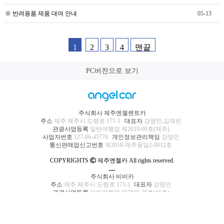
※ 반려용품 제품 대여 안내
05-13
1
2
3
4
맨끝
PC버전으로 보기
주식회사 제주엔젤렌트카
주소
제주 제주시 도령로 171-1
대표자
강영민,김재린
관광사업등록
일반여행업 제2019-09호(제주)
사업자번호
127-86-45776
개인정보관리책임
강영민
통신판매업신고번호
제2018-제주용담2-0012호
COPYRIGHTS
제주엔젤카 All rights reserved.
ㅡ
주식회사 비비카
주소
제주 제주시 도령로 171-1
대표자
강영민
관광사업등록
일반여행업 제2016-26호(제주)
사업자번호
551-81-00977
개인정보관리책임
강영민
통신판매업신고번호
제2018-제주용담2-0007호
COPYRIGHTS
비비카 All rights reserved.