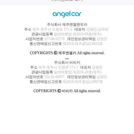
주식회사 제주엔젤렌트카
주소
제주 제주시 도령로 171-1
대표자
강영민,김재린
관광사업등록
일반여행업 제2019-09호(제주)
사업자번호
127-86-45776
개인정보관리책임
강영민
통신판매업신고번호
제2018-제주용담2-0012호
COPYRIGHTS
제주엔젤카 All rights reserved.
ㅡ
주식회사 비비카
주소
제주 제주시 도령로 171-1
대표자
강영민
관광사업등록
일반여행업 제2016-26호(제주)
사업자번호
551-81-00977
개인정보관리책임
강영민
통신판매업신고번호
제2018-제주용담2-0007호
COPYRIGHTS
비비카 All rights reserved.